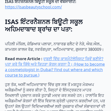
ISAS ਇੰਟਰਨੈਸ਼ਨਲ ਬਿਊਟੀ ਸਕੂਲ ਦੀ ਵੈੱਬਸਾਈਟ:
https://isasbeautyschool.com/
ISAS ਇੰਟਰਨੈਸ਼ਨਲ ਬਿਊਟੀ ਸਕੂਲ
ਅਹਿਮਦਾਬਾਦ ਬ੍ਰਾਂਚ ਦਾ ਪਤਾ:
ਪਹਿਲੀ ਮੰਜ਼ਿਲ, ਜ਼ੋਡਿਆਕ ਪਲਾਜ਼ਾ, ਨਾਬਾਰਡ ਫਲੈਟ ਦੇ ਨੇੜੇ, ਐਚ.ਐਲ.,
ਕਾਮਰਸ ਕਾਲਜ ਰੋਡ, ਨਵਰੰਗਪੁਰਾ, ਅਹਿਮਦਾਬਾਦ, ਗੁਜਰਾਤ 380009।
Read more Article :
ਦੁਬਈ ਵਿੱਚ ਕਾਸਮੈਟੋਲੋਜਿਸਟ ਕਿਵੇਂ ਬਣੀਏ?
ਪਤਾ ਕਰੋ ਕਿ ਕਿੱਥੇ ਅਤੇ ਕਿਹੜਾ ਕੋਰਸ ਕਰਨਾ ਹੈ। (How to become
a cosmetologist in Dubai? Find out where and which
course to pursue.)
ਹੁਣ ਤੱਕ, ਅਸੀਂ ਅਹਿਮਦਾਬਾਦ ਵਿੱਚ ਕੁਝ ਸਭ ਤੋਂ ਮਸ਼ਹੂਰ ਮੇਕਅਪ
ਅਕੈਡਮੀਆਂ ਨੂੰ ਕਵਰ ਕੀਤਾ ਹੈ, ਜਿਨ੍ਹਾਂ ਦੇ ਇੰਸਟ੍ਰਕਟਰ ਮਾਹਰ
ਸਿਖਲਾਈ ਪ੍ਰਦਾਨ ਕਰਕੇ ਤੁਹਾਡੀ ਮਦਦ ਕਰ ਸਕਦੇ ਹਨ। ਹਾਲਾਂਕਿ ਇਹ
ਅਕੈਡਮੀਆਂ ਕੋਰਸਾਂ ਦੀ ਇੱਕ ਵਿਸ਼ਾਲ ਸ਼੍ਰੇਣੀ ਪ੍ਰਦਾਨ ਕਰਦੀਆਂ ਹਨ, ਪਰ
ਉਹਨਾਂ ਕੋਲ ਉਹਨਾਂ ਵਿਦਿਆਰਥੀਆਂ ਲਈ ਰੁਜ਼ਗਾਰ ਦੀਆਂ ਸੰਭਾਵਨਾਵਾਂ ਦੀ