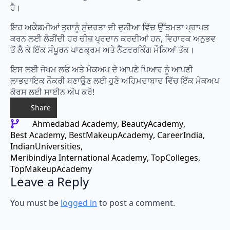
ਹੈ।
ਇਹ ਅਕੈਡਮੀਆਂ ਤੁਹਾਨੂੰ ਸੁੰਦਰਤਾ ਦੀ ਦੁਨੀਆ ਵਿੱਚ ਉੱਤਮਤਾ ਪ੍ਰਾਪਤ
ਕਰਨ ਲਈ ਲੋੜੀਂਦੀ ਹਰ ਚੀਜ਼ ਪ੍ਰਦਾਨ ਕਰਦੀਆਂ ਹਨ, ਵਿਹਾਰਕ ਅਨੁਭਵ
ਤੋਂ ਲੈ ਕੇ ਇੱਕ ਸੰਪੂਰਨ ਪਾਠਕ੍ਰਮ ਅਤੇ ਨੈੱਟਵਰਕਿੰਗ ਮੌਕਿਆਂ ਤੱਕ।
ਇਸ ਲਈ ਜੋਖਮ ਲਓ ਅਤੇ ਮੇਕਅਪ ਦੇ ਆਪਣੇ ਪਿਆਰ ਨੂੰ ਆਪਣੀ
ਲਾਭਦਾਇਕ ਨੌਕਰੀ ਬਣਾਉਣ ਲਈ ਹੁਣੇ ਅਹਿਮਦਾਬਾਦ ਵਿੱਚ ਇੱਕ ਮੇਕਅਪ
ਕੋਰਸ ਲਈ ਸਾਈਨ ਅੱਪ ਕਰੋ!
Share
Ahmedabad Academy
BeautyAcademy
Best Academy
BestMakeupAcademy
CareerIndia
IndianUniversities
Meribindiya International Academy
TopColleges
TopMakeupAcademy
Leave a Reply
You must be
logged in
to post a comment.