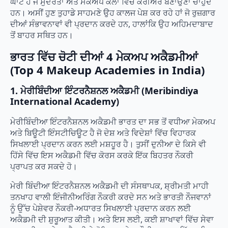
ਘਾਟ ਹੈ ਜੋ ਸੁੰਦਰਤਾ ਅਤੇ ਮੇਕਅਪ ਕਲਾ ਵਿੱਚ ਕਰੀਅਰ ਬਣਾਉਣਾ ਚਾਹੁੰਦੇ
ਹਨ। ਅਸੀਂ ਹੁਣ ਤੁਹਾਡੇ ਸਾਹਮਣੇ ਉਹ ਕਾਲਜ ਪੇਸ਼ ਕਰ ਰਹੇ ਹਾਂ ਜੋ ਰੁਜ਼ਗਾਰ
ਦੀਆਂ ਸੰਭਾਵਨਾਵਾਂ ਵੀ ਪ੍ਰਦਾਨ ਕਰਦੇ ਹਨ, ਹਾਲਾਂਕਿ ਉਹ ਅਹਿਮਦਾਬਾਦ
ਤੋਂ ਬਾਹਰ ਸਥਿਤ ਹਨ।
ਭਾਰਤ ਵਿੱਚ ਚੋਟੀ ਦੀਆਂ 4 ਮੇਕਅਪ ਅਕੈਡਮੀਆਂ
(Top 4 Makeup Academies in India)
1. ਮੇਰੀਬਿੰਦੀਆ ਇੰਟਰਨੈਸ਼ਨਲ ਅਕੈਡਮੀ (Meribindiya
International Academy)
ਮੇਰੀਬਿੰਦੀਆ ਇੰਟਰਨੈਸ਼ਨਲ ਅਕੈਡਮੀ ਭਾਰਤ ਦਾ ਸਭ ਤੋਂ ਵਧੀਆ ਮੇਕਅਪ
ਅਤੇ ਬਿਊਟੀ ਇੰਸਟੀਚਿਊਟ ਹੈ ਜੋ ਦੇਸ਼ ਅਤੇ ਵਿਦੇਸ਼ਾਂ ਵਿੱਚ ਵਿਹਾਰਕ
ਸਿਖਲਾਈ ਪ੍ਰਦਾਨ ਕਰਨ ਲਈ ਮਸ਼ਹੂਰ ਹੈ। ਤੁਸੀਂ ਦੁਨੀਆ ਦੇ ਕਿਸੇ ਵੀ
ਹਿੱਸੇ ਵਿੱਚ ਇਸ ਅਕੈਡਮੀ ਵਿੱਚ ਕੋਰਸ ਕਰਕੇ ਇੱਕ ਬਿਹਤਰ ਨੌਕਰੀ
ਪ੍ਰਾਪਤ ਕਰ ਸਕਦੇ ਹੋ।
ਮੇਰੀ ਬਿੰਦੀਆ ਇੰਟਰਨੈਸ਼ਨਲ ਅਕੈਡਮੀ ਦੀ ਸੰਸਥਾਪਕ, ਸ਼੍ਰੀਮਤੀ ਮਾਹੀ
ਤਨਖਾਹ ਵਾਲੀ ਇੰਜੀਨੀਅਰਿੰਗ ਨੌਕਰੀ ਕਰਦੇ ਸਨ ਅਤੇ ਭਾਰਤੀ ਨੌਜਵਾਨਾਂ
ਨੂੰ ਉੱਚ ਪੇਸ਼ੇਵਰ ਨੌਕਰੀ-ਅਧਾਰਤ ਸਿਖਲਾਈ ਪ੍ਰਦਾਨ ਕਰਨ ਲਈ
ਅਕੈਡਮੀ ਦੀ ਸ਼ੁਰੂਆਤ ਕੀਤੀ। ਅਤੇ ਇਸ ਲਈ, ਕਈ ਸ਼ਾਖਾਵਾਂ ਵਿੱਚ ਸੇਵਾ