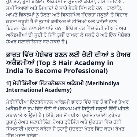
ਹੁਣ ਤੱਕ, ਤੁਸੀਂ ਬੀਬਲੰਟ ਅਕੈਡਮੀ ਦੇ ਸੁੰਦਰਤਾ ਕੋਰਸਾਂ, ਫੀਸ ਵੇਰਵਿਆਂ,
ਸਮੀਖਿਆਵਾਂ ਅਤੇ ਮਿਆਦਾਂ ਦੇ ਸਾਰੇ ਵੇਰਵੇ ਸਿੱਖ ਲਏ ਹਨ। ਹਾਲਾਂਕਿ,
ਆਪਣੇ ਵਿਕਲਪਾਂ ਨੂੰ ਤੋਲਣਾ ਅਤੇ ਵਿਕਲਪਿਕ ਸੁੰਦਰਤਾ ਸਕੂਲਾਂ ‘ਤੇ ਵਿਚਾਰ
ਕਰਨਾ ਜ਼ਰੂਰੀ ਹੈ ਜੋ ਤੁਹਾਡੇ ਕਰੀਅਰ ਦੇ ਟੀਚਿਆਂ ਅਤੇ ਪਸੰਦਾਂ ਨਾਲ
ਬਿਹਤਰ ਢੰਗ ਨਾਲ ਮੇਲ ਖਾਂਦੇ ਹਨ। ਇੱਥੇ ਭਾਰਤ ਵਿੱਚ ਚੋਟੀ ਦੀਆਂ ਹੇਅਰ
ਅਕੈਡਮੀਆਂ ਦੀ ਸੂਚੀ ਹੈ ਜਿੱਥੇ ਤੁਸੀਂ ਦਾਖਲਾ ਲੈ ਸਕਦੇ ਹੋ ਅਤੇ ਇੱਕ ਪੇਸ਼ੇਵਰ
ਹੇਅਰ ਸਟਾਈਲਿਸਟ ਬਣ ਸਕਦੇ ਹੋ।
ਭਾਰਤ ਵਿੱਚ ਪੇਸ਼ੇਵਰ ਬਣਨ ਲਈ ਚੋਟੀ ਦੀਆਂ 3 ਹੇਅਰ
ਅਕੈਡਮੀਆਂ (Top 3 Hair Academy in
India To Become Professional)
1] ਮੇਰੀਬਿੰਦੀਆ ਇੰਟਰਨੈਸ਼ਨਲ ਅਕੈਡਮੀ (Meribindiya
International Academy)
ਮੇਰੀਬਿੰਦੀਆ ਇੰਟਰਨੈਸ਼ਨਲ ਅਕੈਡਮੀ ਭਾਰਤ ਵਿੱਚ ਸਭ ਤੋਂ ਵਧੀਆ ਹੇਅਰ
ਅਕੈਡਮੀ ਦੇ ਰੂਪ ਵਿੱਚ ਚੋਟੀ ਦੇ ਮੇਕਅਪ ਅਤੇ ਬਿਊਟੀ ਸਕੂਲਾਂ ਵਿੱਚੋਂ ਪਹਿਲੇ
ਸਥਾਨ ‘ਤੇ ਆਉਂਦੀ ਹੈ। ਇੱਥੇ, ਸਭ ਤੋਂ ਵਧੀਆ ਪ੍ਰਤਿਭਾਸ਼ਾਲੀ ਟ੍ਰੇਨਰ
ਤੁਹਾਨੂੰ ਹੇਅਰ ਸਟਾਈਲਿੰਗ, ਹੇਅਰ ਡ੍ਰੈਸਿੰਗ ਅਤੇ ਸੁੰਦਰਤਾ ਵਿੱਚ ਹੱਥੀਂ
ਸਿਖਲਾਈ ਪ੍ਰਦਾਨ ਕਰੇਗਾ ਜੋ ਤੁਹਾਨੂੰ ਸੁੰਦਰਤਾ ਖੇਤਰ ਵਿੱਚ ਕਦਮ ਰੱਖਣ
ਵਿੱਚ ਮਦਦ ਕਰੇਗਾ।