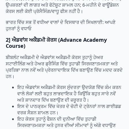
ਉਪਕਰਣਾਂ ਦੀ ਲਾਗਤ ਅਤੇ ਫੋਟੋਸ਼ੂਟ ਸ਼ਾਮਲ ਹਨ; 6-ਮਹੀਨੇ ਦੇ ਫਾਊਂਡੇਸ਼ਨ
ਕੋਰਸ ਲਈ ਕੋਈ ਪ੍ਰੋਸੈਸਿੰਗ/ਵਾਧੂ ਫੀਸ ਨਹੀਂ ਹੈ।
ਭਾਰਤ ਵਿੱਚ ਸਭ ਤੋਂ ਵਧੀਆ ਵਾਲਾਂ ਦੇ ਵਿਸਥਾਰ ਦੀ ਸਿਖਲਾਈ: ਆਪਣੇ
ਹੁਨਰਾਂ ਨੂੰ ਵਧਾਓ
2] ਐਡਵਾਂਸ ਅਕੈਡਮੀ ਕੋਰਸ (Advance Academy
Course)
ਬੀਬਲੰਟ ਅਕੈਡਮੀ ਦੇ ਐਡਵਾਂਸ ਅਕੈਡਮੀ ਕੋਰਸ ਤੁਹਾਨੂੰ ਹੇਅਰ
ਸਟਾਈਲਿੰਗ ਅਤੇ ਹੇਅਰ ਡ੍ਰੈਸਿੰਗ ਵਿੱਚ ਤੁਹਾਡੀ ਸਿਰਜਣਾਤਮਕਤਾ ਅਤੇ
ਪ੍ਰਤਿਭਾ ਨਾਲ ਨਵੇਂ ਅਤੇ ਪ੍ਰੇਰਨਾਦਾਇਕ ਦਿੱਖ ਬਣਾਉਣ ਵਿੱਚ ਮਦਦ ਕਰਦੇ
ਹਨ।
ਇਹ ਐਡਵਾਂਸ ਅਕੈਡਮੀ ਕੋਰਸ ਸੁੰਦਰਤਾ ਉਦਯੋਗ ਵਿੱਚ ਕੰਮ ਕਰਨ
ਵਾਲੇ ਲੋਕਾਂ ਲਈ ਬਹੁਤ ਲਾਭਦਾਇਕ ਹੈ ਕਿਉਂਕਿ ਬਹੁਤ ਸਾਰੇ ਨਵੇਂ
ਅਤੇ ਸ਼ਾਨਦਾਰ ਦਿੱਖ ਬਣਾਉਣ ਦੀ ਜ਼ਰੂਰਤ ਹੈ।
ਇਸ ਦੇ ਪਾਠਕ੍ਰਮ ਵਿੱਚ ਖੇਤਰ ਦੇ ਚੋਟੀ ਦੇ ਟ੍ਰੇਨਰਾਂ ਨਾਲ ਗਾਈਡਡ
ਵਰਕ ਸੈਸ਼ਨ ਸ਼ਾਮਲ ਹਨ।
ਇਹ ਕੋਰਸ ਤੁਹਾਨੂੰ ਫੈਸ਼ਨ ਦੀ ਦੁਨੀਆ ਵਿੱਚ ਤੁਹਾਡੀ
ਸਿਰਜਣਾਤਮਕਤਾ ਅਤੇ ਹੁਨਰ ਦੀਆਂ ਸੀਮਾਵਾਂ ਨੂੰ ਅੱਗੇ ਵਧਾਉਣ