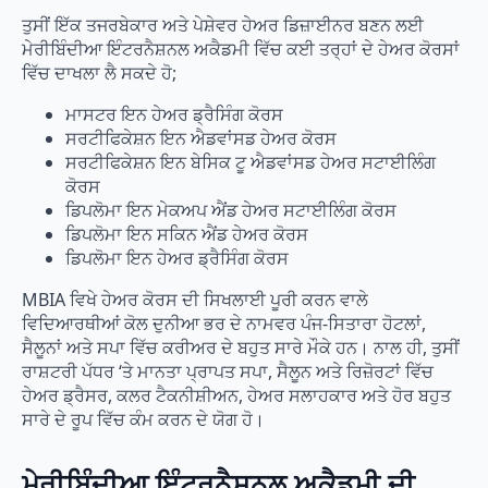
ਤੁਸੀਂ ਇੱਕ ਤਜਰਬੇਕਾਰ ਅਤੇ ਪੇਸ਼ੇਵਰ ਹੇਅਰ ਡਿਜ਼ਾਈਨਰ ਬਣਨ ਲਈ
ਮੇਰੀਬਿੰਦੀਆ ਇੰਟਰਨੈਸ਼ਨਲ ਅਕੈਡਮੀ ਵਿੱਚ ਕਈ ਤਰ੍ਹਾਂ ਦੇ ਹੇਅਰ ਕੋਰਸਾਂ
ਵਿੱਚ ਦਾਖਲਾ ਲੈ ਸਕਦੇ ਹੋ;
ਮਾਸਟਰ ਇਨ ਹੇਅਰ ਡ੍ਰੈਸਿੰਗ ਕੋਰਸ
ਸਰਟੀਫਿਕੇਸ਼ਨ ਇਨ ਐਡਵਾਂਸਡ ਹੇਅਰ ਕੋਰਸ
ਸਰਟੀਫਿਕੇਸ਼ਨ ਇਨ ਬੇਸਿਕ ਟੂ ਐਡਵਾਂਸਡ ਹੇਅਰ ਸਟਾਈਲਿੰਗ
ਕੋਰਸ
ਡਿਪਲੋਮਾ ਇਨ ਮੇਕਅਪ ਐਂਡ ਹੇਅਰ ਸਟਾਈਲਿੰਗ ਕੋਰਸ
ਡਿਪਲੋਮਾ ਇਨ ਸਕਿਨ ਐਂਡ ਹੇਅਰ ਕੋਰਸ
ਡਿਪਲੋਮਾ ਇਨ ਹੇਅਰ ਡ੍ਰੈਸਿੰਗ ਕੋਰਸ
MBIA ਵਿਖੇ ਹੇਅਰ ਕੋਰਸ ਦੀ ਸਿਖਲਾਈ ਪੂਰੀ ਕਰਨ ਵਾਲੇ
ਵਿਦਿਆਰਥੀਆਂ ਕੋਲ ਦੁਨੀਆ ਭਰ ਦੇ ਨਾਮਵਰ ਪੰਜ-ਸਿਤਾਰਾ ਹੋਟਲਾਂ,
ਸੈਲੂਨਾਂ ਅਤੇ ਸਪਾ ਵਿੱਚ ਕਰੀਅਰ ਦੇ ਬਹੁਤ ਸਾਰੇ ਮੌਕੇ ਹਨ। ਨਾਲ ਹੀ, ਤੁਸੀਂ
ਰਾਸ਼ਟਰੀ ਪੱਧਰ ‘ਤੇ ਮਾਨਤਾ ਪ੍ਰਾਪਤ ਸਪਾ, ਸੈਲੂਨ ਅਤੇ ਰਿਜ਼ੋਰਟਾਂ ਵਿੱਚ
ਹੇਅਰ ਡ੍ਰੈਸਰ, ਕਲਰ ਟੈਕਨੀਸ਼ੀਅਨ, ਹੇਅਰ ਸਲਾਹਕਾਰ ਅਤੇ ਹੋਰ ਬਹੁਤ
ਸਾਰੇ ਦੇ ਰੂਪ ਵਿੱਚ ਕੰਮ ਕਰਨ ਦੇ ਯੋਗ ਹੋ।
ਮੇਰੀਬਿੰਦੀਆ ਇੰਟਰਨੈਸ਼ਨਲ ਅਕੈਡਮੀ ਦੀ