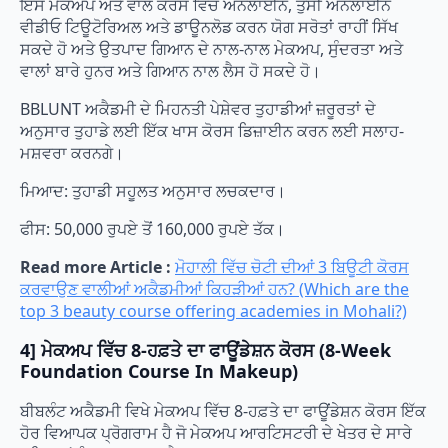
ਇਸ ਮੇਕਅਪ ਅਤੇ ਵਾਲ ਕੋਰਸ ਵਿੱਚ ਔਨਲਾਈਨ, ਤੁਸੀਂ ਔਨਲਾਈਨ
ਵੀਡੀਓ ਟਿਊਟੋਰਿਅਲ ਅਤੇ ਡਾਊਨਲੋਡ ਕਰਨ ਯੋਗ ਸਰੋਤਾਂ ਰਾਹੀਂ ਸਿੱਖ
ਸਕਦੇ ਹੋ ਅਤੇ ਉਤਪਾਦ ਗਿਆਨ ਦੇ ਨਾਲ-ਨਾਲ ਮੇਕਅਪ, ਸੁੰਦਰਤਾ ਅਤੇ
ਵਾਲਾਂ ਬਾਰੇ ਹੁਨਰ ਅਤੇ ਗਿਆਨ ਨਾਲ ਲੈਸ ਹੋ ਸਕਦੇ ਹੋ।
BBLUNT ਅਕੈਡਮੀ ਦੇ ਮਿਹਨਤੀ ਪੇਸ਼ੇਵਰ ਤੁਹਾਡੀਆਂ ਜ਼ਰੂਰਤਾਂ ਦੇ
ਅਨੁਸਾਰ ਤੁਹਾਡੇ ਲਈ ਇੱਕ ਖਾਸ ਕੋਰਸ ਡਿਜ਼ਾਈਨ ਕਰਨ ਲਈ ਸਲਾਹ-
ਮਸ਼ਵਰਾ ਕਰਨਗੇ।
ਮਿਆਦ: ਤੁਹਾਡੀ ਸਹੂਲਤ ਅਨੁਸਾਰ ਲਚਕਦਾਰ।
ਫੀਸ: 50,000 ਰੁਪਏ ਤੋਂ 160,000 ਰੁਪਏ ਤੱਕ।
Read more Article :
ਮੋਹਾਲੀ ਵਿੱਚ ਚੋਟੀ ਦੀਆਂ 3 ਬਿਊਟੀ ਕੋਰਸ
ਕਰਵਾਉਣ ਵਾਲੀਆਂ ਅਕੈਡਮੀਆਂ ਕਿਹੜੀਆਂ ਹਨ? (Which are the
top 3 beauty course offering academies in Mohali?)
4] ਮੇਕਅਪ ਵਿੱਚ 8-ਹਫ਼ਤੇ ਦਾ ਫਾਊਂਡੇਸ਼ਨ ਕੋਰਸ (8-Week
Foundation Course In Makeup)
ਬੀਬਲੰਟ ਅਕੈਡਮੀ ਵਿਖੇ ਮੇਕਅਪ ਵਿੱਚ 8-ਹਫ਼ਤੇ ਦਾ ਫਾਊਂਡੇਸ਼ਨ ਕੋਰਸ ਇੱਕ
ਹੋਰ ਵਿਆਪਕ ਪ੍ਰੋਗਰਾਮ ਹੈ ਜੋ ਮੇਕਅਪ ਆਰਟਿਸਟਰੀ ਦੇ ਖੇਤਰ ਦੇ ਸਾਰੇ