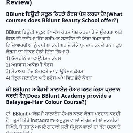
Review)
BBlunt ਬਿਊਟੀ ਸਕੂਲ ਕਿਹੜੇ ਕੋਰਸ ਪੇਸ਼ ਕਰਦਾ ਹੈ?(What
courses does BBlunt Beauty School offer?)
BBlunt ਬਿਊਟੀ ਸਕੂਲ ਵੱਖ-ਵੱਖ ਕੋਰਸ ਪੇਸ਼ ਕਰਦਾ ਹੈ ਜੋ ਸੁੰਦਰਤਾ ਅਤੇ
ਫੈਸ਼ਨ ਦੀ ਦੁਨੀਆ ਵਿੱਚ ਕਰੀਅਰ ਬਣਾਉਣ ਦੀ ਇੱਛਾ ਰੱਖਣ ਵਾਲੇ
ਵਿਦਿਆਰਥੀਆਂ ਨੂੰ ਵਧੀਆ ਕਰੀਅਰ ਦੇ ਮੌਕੇ ਪ੍ਰਦਾਨ ਕਰਦੇ ਹਨ। ਕੁਝ
ਕੋਰਸਾਂ ਦਾ ਜ਼ਿਕਰ ਹੇਠਾਂ ਦਿੱਤਾ ਗਿਆ ਹੈ-
1) 6-ਮਹੀਨੇ ਦਾ ਫਾਊਂਡੇਸ਼ਨ ਕੋਰਸ
2) ਐਡਵਾਂਸ ਅਕੈਡਮੀ ਕੋਰਸ
3) ਮੇਕਅਪ ਵਿੱਚ 8-ਹਫ਼ਤੇ ਦਾ ਫਾਊਂਡੇਸ਼ਨ ਕੋਰਸ
4) ਸੈਲੂਨ ਸਟਾਈਲ ਅਤੇ ਡਰੈਸ-ਅੱਪ ਵਿੱਚ ਛੋਟੇ ਕੋਰਸ
ਕੀ BBlunt ਅਕੈਡਮੀ ਬਾਲਾਏਜ-ਹੇਅਰ ਕਲਰ ਕੋਰਸ ਪ੍ਰਦਾਨ
ਕਰਦੀ ਹੈ?(Does BBlunt Academy provide a
Balayage-Hair Colour Course?)
ਹਾਂ, BBlunt ਅਕੈਡਮੀ ਬਾਲਾਏਜ-ਹੇਅਰ ਕਲਰ ਕੋਰਸ ਪ੍ਰਦਾਨ ਕਰਦੀ
ਹੈ। ਤੁਸੀਂ ਇੱਥੇ Instagram-ਅਨੁਕੂਲ ਵਾਲਾਂ ਦੇ ਰੰਗ ਦੀਆਂ ਤਕਨੀਕਾਂ
ਸਿੱਖੋਗੇ, ਜੋ ਤੁਹਾਨੂੰ ਆਪਣੇ ਗਾਹਕਾਂ ਲਈ ਸੰਪੂਰਨ ਵਾਲਾਂ ਦਾ ਰੰਗ ਚੁਣਨ ਦੇ