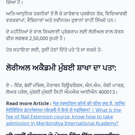
ਗਿਆ ਹੈ।
ਅਤਿ-ਆਧੁਨਿਕ ਤਕਨੀਕਾਂ ਤੋਂ ਲੈ ਕੇ ਕਾਰੋਬਾਰ ਪ੍ਰਬੰਧਨ ਤੱਕ, ਵਿਦਿਆਰਥੀ
ਵਰਕਸ਼ਾਪਾਂ, ਵੈਬਿਨਾਰਾਂ ਅਤੇ ਨਵੀਨਤਮ ਰੁਝਾਨਾਂ ਰਾਹੀਂ ਸਿੱਖਦੇ ਹਨ।
ਦੋ ਮਹੀਨਿਆਂ ਦੇ ਵਾਲ ਸਿਖਲਾਈ ਪ੍ਰੋਗਰਾਮ ਲਈ ਲੋਰੀਅਲ ਵਾਲ ਕੋਰਸ
ਫੀਸ ਲਗਭਗ 2,50,000 ਰੁਪਏ ਹੈ।
ਹੋਰ ਸਹਾਇਤਾ ਲਈ, ਤੁਸੀਂ ਹੇਠਾਂ ਦਿੱਤੇ ਪਤੇ ‘ਤੇ ਜਾ ਸਕਦੇ ਹੋ-
ਲੋਰੀਅਲ ਅਕੈਡਮੀ ਮੁੰਬਈ ਸ਼ਾਖਾ ਦਾ ਪਤਾ:
ਏ – ਵਿੰਗ, 8ਵੀਂ ਮੰਜ਼ਿਲ, ਮੈਰਾਥਨ ਫਿਊਚਰੈਕਸ, ਐਨ.ਐਮ. ਜੋਸ਼ੀ ਮਾਰਗ,
ਲੋਅਰ ਪਰੇਲ, ਮੁੰਬਈ ਮੁੰਬਈ ਸਿਟੀ ਐਮਐਚ ਆਈਐਨ 400013।
Read more Article :
नेल एक्सटेंशन कोर्स की फीस क्या है, जानिए
मेरीबिंदिया इंटरनेशनल एकेडमी में कैसे लें एडमिशन? | What is the
fee of Nail Extension course, know how to take
admission in Meribindiya International Academy?