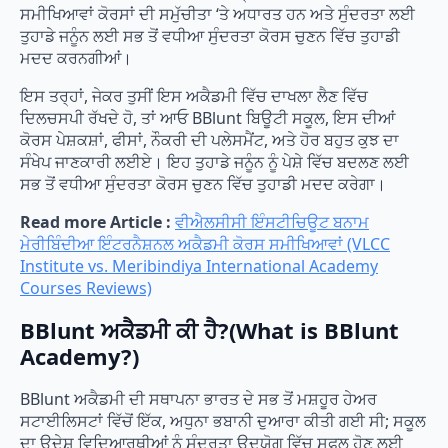
ਸਮੀਖਿਆਵਾਂ ਕੋਰਸਾਂ ਦੀ ਸਮੁੱਚੀਤਾ ‘ਤੇ ਅਧਾਰਤ ਹਨ ਅਤੇ ਸੁੰਦਰਤਾ ਲਈ
ਤੁਹਾਡੇ ਜਨੂੰਨ ਲਈ ਸਭ ਤੋਂ ਵਧੀਆ ਸੁੰਦਰਤਾ ਕੋਰਸ ਚੁਣਨ ਵਿੱਚ ਤੁਹਾਡੀ
ਮਦਦ ਕਰਨਗੀਆਂ।
ਇਸ ਤਰ੍ਹਾਂ, ਜੇਕਰ ਤੁਸੀਂ ਇਸ ਅਕੈਡਮੀ ਵਿੱਚ ਦਾਖਲਾ ਲੈਣ ਵਿੱਚ
ਦਿਲਚਸਪੀ ਰੱਖਦੇ ਹੋ, ਤਾਂ ਆਓ BBlunt ਬਿਊਟੀ ਸਕੂਲ, ਇਸ ਦੀਆਂ
ਕੋਰਸ ਪੇਸ਼ਕਸ਼ਾਂ, ਫੀਸਾਂ, ਨੌਕਰੀ ਦੀ ਪਲੇਸਮੈਂਟ, ਅਤੇ ਹੋਰ ਬਹੁਤ ਕੁਝ ਦਾ
ਸੰਖੇਪ ਜਾਣਕਾਰੀ ਲਈਏ। ਇਹ ਤੁਹਾਡੇ ਜਨੂੰਨ ਨੂੰ ਪੇਸ਼ੇ ਵਿੱਚ ਬਦਲਣ ਲਈ
ਸਭ ਤੋਂ ਵਧੀਆ ਸੁੰਦਰਤਾ ਕੋਰਸ ਚੁਣਨ ਵਿੱਚ ਤੁਹਾਡੀ ਮਦਦ ਕਰੇਗਾ।
Read more Article :
ਵੀਐਲਸੀਸੀ ਇੰਸਟੀਚਿਊਟ ਬਨਾਮ
ਮੇਰੀਬਿੰਦੀਆ ਇੰਟਰਨੈਸ਼ਨਲ ਅਕੈਡਮੀ ਕੋਰਸ ਸਮੀਖਿਆਵਾਂ (VLCC
Institute vs. Meribindiya International Academy
Courses Reviews)
BBlunt ਅਕੈਡਮੀ ਕੀ ਹੈ?(What is BBlunt
Academy?)
BBlunt ਅਕੈਡਮੀ ਦੀ ਸਥਾਪਨਾ ਭਾਰਤ ਦੇ ਸਭ ਤੋਂ ਮਸ਼ਹੂਰ ਹੇਅਰ
ਸਟਾਈਲਿਸਟਾਂ ਵਿੱਚੋਂ ਇੱਕ, ਅਧੁਨਾ ਭਬਾਨੀ ਦੁਆਰਾ ਕੀਤੀ ਗਈ ਸੀ; ਸਕੂਲ
ਦਾ ਉਦੇਸ਼ ਵਿਦਿਆਰਥੀਆਂ ਨੂੰ ਸੁੰਦਰਤਾ ਉਦਯੋਗ ਵਿੱਚ ਸਫਲ ਹੋਣ ਲਈ