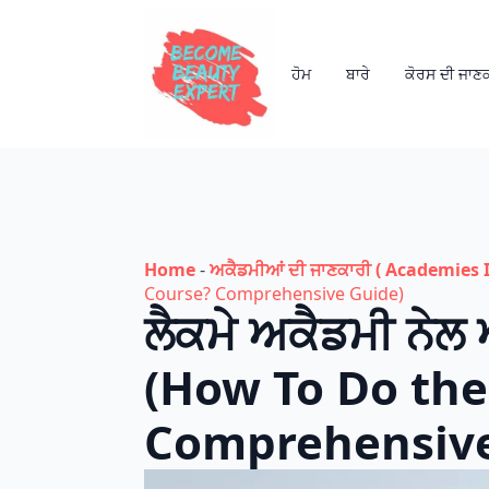
ਹੋਮ
ਬਾਰੇ
ਕੋਰਸ ਦੀ ਜਾਣ
Home
-
ਅਕੈਡਮੀਆਂ ਦੀ ਜਾਣਕਾਰੀ ( Academies I
Course? Comprehensive Guide)
ਲੈਕਮੇ ਅਕੈਡਮੀ ਨੇ
(How To Do th
Comprehensive