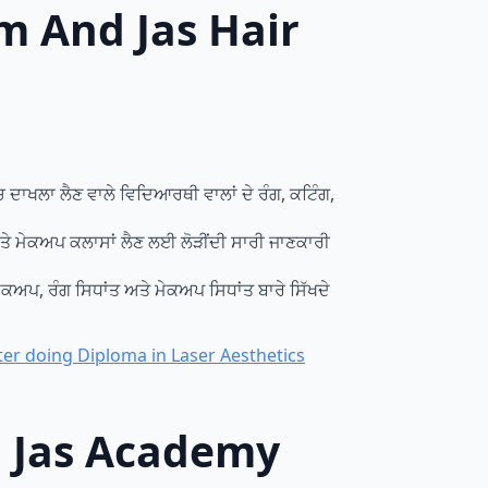
am And Jas Hair
ਚ ਦਾਖਲਾ ਲੈਣ ਵਾਲੇ ਵਿਦਿਆਰਥੀ ਵਾਲਾਂ ਦੇ ਰੰਗ, ਕਟਿੰਗ,
ਅਤੇ ਮੇਕਅਪ ਕਲਾਸਾਂ ਲੈਣ ਲਈ ਲੋੜੀਂਦੀ ਸਾਰੀ ਜਾਣਕਾਰੀ
ਕਅਪ, ਰੰਗ ਸਿਧਾਂਤ ਅਤੇ ਮੇਕਅਪ ਸਿਧਾਂਤ ਬਾਰੇ ਸਿੱਖਦੇ
।
ter doing Diploma in Laser Aesthetics
nd Jas Academy