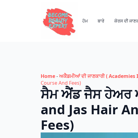
ਹੋਮ
ਬਾਰੇ
ਕੋਰਸ ਦੀ ਜਾਣ
Home
-
ਅਕੈਡਮੀਆਂ ਦੀ ਜਾਣਕਾਰੀ ( Academies I
Course And Fees)
ਸੈਮ ਐਂਡ ਜੈਸ ਹੇਅਰ
and Jas Hair 
Fees)