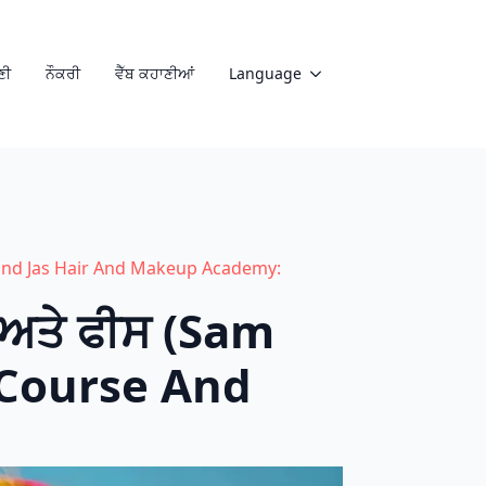
ਣੀ
ਨੌਕਰੀ
ਵੈੱਬ ਕਹਾਣੀਆਂ
Language
m and Jas Hair And Makeup Academy:
 ਅਤੇ ਫੀਸ (Sam
 Course And