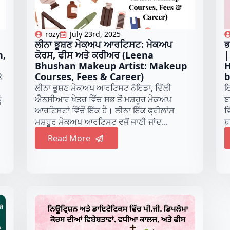
rozy
July 23rd, 2025
ਲੀਨਾ ਭੂਸ਼ਣ ਮੇਕਅਪ ਆਰਟਿਸਟ: ਮੇਕਅਪ
ਭ
n,
ਕੋਰਸ, ਫੀਸ ਅਤੇ ਕਰੀਅਰ (Leena
|
Bhushan Makeup Artist: Makeup
H
Courses, Fees & Career)
b
ੇ
ਲੀਨਾ ਭੂਸ਼ਣ ਮੇਕਅਪ ਆਰਟਿਸਟ ਨੋਇਡਾ, ਦਿੱਲੀ
ਇ
ਐਨਸੀਆਰ ਖੇਤਰ ਵਿੱਚ ਸਭ ਤੋਂ ਮਸ਼ਹੂਰ ਮੇਕਅਪ
ਬ
ੰ
ਆਰਟਿਸਟਾਂ ਵਿੱਚੋਂ ਇੱਕ ਹੈ। ਲੀਨਾ ਇੱਕ ਫ੍ਰੀਲਾਂਸ
ਵ
ਮਸ਼ਹੂਰ ਮੇਕਅਪ ਆਰਟਿਸਟ ਵਜੋਂ ਜਾਣੀ ਜਾਂਦ...
ਬ
Read More