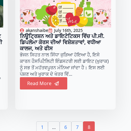
akanshaibe
July 16th, 2025
ਣ
ਨਿਊਟ੍ਰਿਸ਼ਨ ਅਤੇ ਡਾਇਟੇਟਿਕਸ ਵਿੱਚ ਪੀ.ਜੀ.
ੀ
ਡਿਪਲੋਮਾ ਕੋਰਸ ਦੀਆਂ ਵਿਸ਼ੇਸ਼ਤਾਵਾਂ, ਵਧੀਆ
ਕਾਲਜ, ਅਤੇ ਫੀਸ
ਭੋਜਨ ਸਿਹਤ ਨਾਲ ਸਿੱਧਾ ਜੁੜਿਆ ਹੋਇਆ ਹੈ, ਇਸੇ
ਕਾਰਨ ਹੌਸਪਿਟੈਲਿਟੀ ਇੰਡਸਟਰੀ ਲਈ ਡਾਇਟ (ਖੁਰਾਕ)
ਨੂੰ ਸਭ ਤੋਂ ਮਹੱਤਵਪੂਰਨ ਮੰਨਿਆ ਜਾਂਦਾ ਹੈ। ਇਸ ਲਈ
ਪੋਸ਼ਣ ਅਤੇ ਖੁਰਾਕ ਦੇ ਖੇਤਰ ਵਿੱ...
ਂ
Read More
1
…
6
7
8