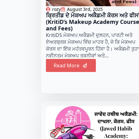
rozy
August 3rd, 2025
ਕ੍ਰਿਤੀਡ ਦੇ ਮੇਕਅਪ ਅਕੈਡਮੀ ਕੋਰਸ ਅਤੇ ਫੀਸਾ
(KritiD’s Makeup Academy Cours
and Fees)
KritiDS ਮੇਕਅਪ ਅਕੈਡਮੀ ਦੁਲਹਨ, ਪਾਰਟੀ ਅਤੇ
ਏਅਰਬ੍ਰਸ਼ ਮੇਕਅਪ ਵਿੱਚ ਮਾਹਰ ਹੈ, ਜੋ ਕਿ ਮੇਕਅਪ
ਕੋਰਸ ਦਾ ਇੱਕ ਮਹੱਤਵਪੂਰਨ ਹਿੱਸਾ ਹੈ। ਅਕੈਡਮੀ ਤੁਹਾਨ
ਨਵੀਨਤਮ ਮੇਕਅਪ ਤਕਨੀਕਾਂ ਅਤੇ...
Read More