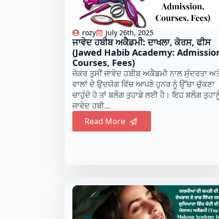
rozy
July 26th, 2025
ਜਾਵੇਦ ਹਬੀਬ ਅਕੈਡਮੀ: ਦਾਖਲਾ, ਕੋਰਸ, ਫੀਸ
(Jawed Habib Academy: Admissio
Courses, Fees)
ਜੇਕਰ ਤੁਸੀਂ ਜਾਵੇਦ ਹਬੀਬ ਅਕੈਡਮੀ ਨਾਲ ਸੁੰਦਰਤਾ ਅਤ
ਵਾਲਾਂ ਦੇ ਉਦਯੋਗ ਵਿੱਚ ਆਪਣੇ ਹੁਨਰ ਨੂੰ ਉੱਚਾ ਚੁੱਕਣਾ
ਚਾਹੁੰਦੇ ਹੋ ਤਾਂ ਬਲੌਗ ਤੁਹਾਡੇ ਲਈ ਹੈ। ਇਹ ਬਲੌਗ ਤੁਹਾਨੂ
ਜਾਵੇਦ ਹਬੀ...
Read More