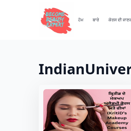
ਹੋਮ
ਬਾਰੇ
ਕੋਰਸ ਦੀ ਜਾਣ
IndianUniver