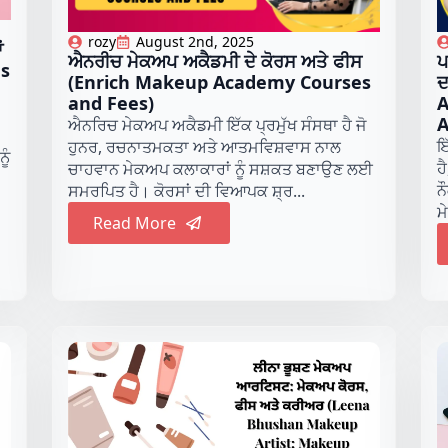
rozy
August 2nd, 2025
ਂ
ਐਨਰੀਚ ਮੇਕਅਪ ਅਕੈਡਮੀ ਦੇ ਕੋਰਸ ਅਤੇ ਫੀਸ
ਪ
es
(Enrich Makeup Academy Courses
ਦ
and Fees)
A
A
ਐਨਰਿਚ ਮੇਕਅਪ ਅਕੈਡਮੀ ਇੱਕ ਪ੍ਰਮੁੱਖ ਸੰਸਥਾ ਹੈ ਜੋ
ਇ
ਹੁਨਰ, ਰਚਨਾਤਮਕਤਾ ਅਤੇ ਆਤਮਵਿਸ਼ਵਾਸ ਨਾਲ
ੂੰ
ਹੈ
ਚਾਹਵਾਨ ਮੇਕਅਪ ਕਲਾਕਾਰਾਂ ਨੂੰ ਸਸ਼ਕਤ ਬਣਾਉਣ ਲਈ
ਨ
ਸਮਰਪਿਤ ਹੈ। ਕੋਰਸਾਂ ਦੀ ਵਿਆਪਕ ਸ਼੍ਰ...
ਮ
Read More