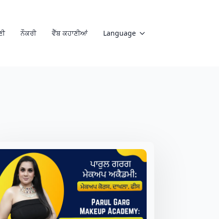
ਣੀ
ਨੌਕਰੀ
ਵੈੱਬ ਕਹਾਣੀਆਂ
Language