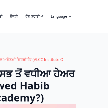
ਣੀ
ਨੌਕਰੀ
ਵੈੱਬ ਕਹਾਣੀਆਂ
Language
ਰ ਅਕੈਡਮੀ ਕਿਹੜੀ ਹੈ? (VLCC Institute Or
ਸਭ ਤੋਂ ਵਧੀਆ ਹੇਅਰ
awed Habib
Academy?)