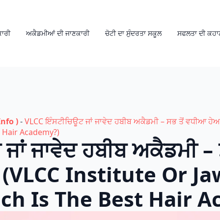
ਕਾਰੀ
ਅਕੈਡਮੀਆਂ ਦੀ ਜਾਣਕਾਰੀ
ਚੋਟੀ ਦਾ ਸੁੰਦਰਤਾ ਸਕੂਲ
ਸਫਲਤਾ ਦੀ ਕਹਾ
nfo )
-
VLCC ਇੰਸਟੀਚਿਊਟ ਜਾਂ ਜਾਵੇਦ ਹਬੀਬ ਅਕੈਡਮੀ – ਸਭ ਤੋਂ ਵਧੀਆ ਹੇਅ
 Hair Academy?)
ਾਂ ਜਾਵੇਦ ਹਬੀਬ ਅਕੈਡਮੀ – 
? (VLCC Institute Or J
h Is The Best Hair 