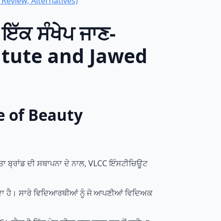
 Review, Alternatives)
ੱਕ ਸੰਖੇਪ ਜਾਣ-
itute and Jawed
e of Beauty
ਦਰਤਾ ਬ੍ਰਾਂਡ ਦੀ ਸਥਾਪਨਾ ਦੇ ਨਾਲ, VLCC ਇੰਸਟੀਚਿਊਟ
ਂਦਾ ਹੈ। ਸਾਰੇ ਵਿਦਿਆਰਥੀਆਂ ਨੂੰ ਜੋ ਆਪਣੀਆਂ ਵਿਦਿਅਕ