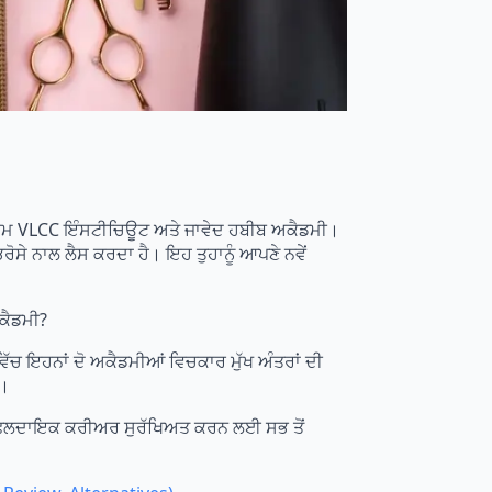
ਨ, ਨਾਮ VLCC ਇੰਸਟੀਚਿਊਟ ਅਤੇ ਜਾਵੇਦ ਹਬੀਬ ਅਕੈਡਮੀ।
ਰੋਸੇ ਨਾਲ ਲੈਸ ਕਰਦਾ ਹੈ। ਇਹ ਤੁਹਾਨੂੰ ਆਪਣੇ ਨਵੇਂ
ਕੈਡਮੀ?
 ਇਹਨਾਂ ਦੋ ਅਕੈਡਮੀਆਂ ਵਿਚਕਾਰ ਮੁੱਖ ਅੰਤਰਾਂ ਦੀ
ੇ।
ਕ ਫਲਦਾਇਕ ਕਰੀਅਰ ਸੁਰੱਖਿਅਤ ਕਰਨ ਲਈ ਸਭ ਤੋਂ