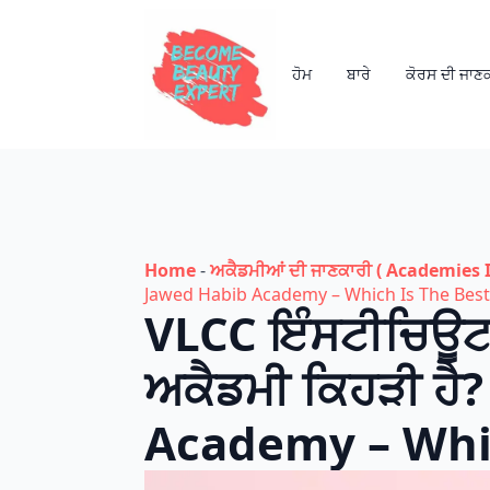
ਹੋਮ
ਬਾਰੇ
ਕੋਰਸ ਦੀ ਜਾਣ
Home
-
ਅਕੈਡਮੀਆਂ ਦੀ ਜਾਣਕਾਰੀ ( Academies I
Jawed Habib Academy – Which Is The Best
VLCC ਇੰਸਟੀਚਿਊਟ ਜ
ਅਕੈਡਮੀ ਕਿਹੜੀ ਹੈ
Academy – Whic