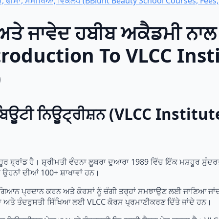
ਸ, ਫੀਸਾਂ, ਸਮੀਖਿਆ, ਵਿਕਲਪ (BBlunt Beauty School Courses, Fees,
ੇ ਜਾਵੇਦ ਹਬੀਬ ਅਕੈਡਮੀ ਨਾਲ ਇ
troduction To VLCC Inst
)
ਿਊਟੀ ਨਿਊਟ੍ਰੀਸ਼ਨ (VLCC Institut
ੂਰ ਬ੍ਰਾਂਡ ਹੈ। ਸ਼੍ਰੀਮਤੀ ਵੰਦਨਾ ਲੂਥਰਾ ਦੁਆਰਾ 1989 ਵਿੱਚ ਇੱਕ ਮਸ਼ਹੂਰ ਸੁੰ
ਚ ਉਹਨਾਂ ਦੀਆਂ 100+ ਸ਼ਾਖਾਵਾਂ ਹਨ।
ਟ ਗਿਆਨ ਪ੍ਰਦਾਨ ਕਰਨ ਅਤੇ ਕੋਰਸਾਂ ਨੂੰ ਚੰਗੀ ਤਰ੍ਹਾਂ ਸਮਝਾਉਣ ਲਈ ਜਾਣਿਆ ਜਾ
ਸੁੰਦਰਤਾ ਅਤੇ ਤੰਦਰੁਸਤੀ ਸਿੱਖਿਆ ਲਈ VLCC ਕੋਰਸ ਪ੍ਰਮਾਣੀਕਰਣ ਦਿੱਤੇ ਜਾਂਦੇ ਹਨ।