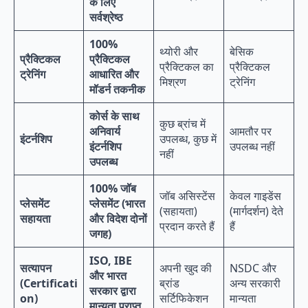
के लिए
सर्वश्रेष्ठ
100%
थ्योरी और
बेसिक
प्रैक्टिकल
प्रैक्टिकल
प्रैक्टिकल का
प्रैक्टिकल
ट्रेनिंग
आधारित और
मिश्रण
ट्रेनिंग
मॉडर्न तकनीक
कोर्स के साथ
कुछ ब्रांच में
अनिवार्य
आमतौर पर
इंटर्नशिप
उपलब्ध, कुछ में
इंटर्नशिप
उपलब्ध नहीं
नहीं
उपलब्ध
100% जॉब
जॉब असिस्टेंस
केवल गाइडेंस
प्लेसमेंट
प्लेसमेंट (भारत
(सहायता)
(मार्गदर्शन) देते
सहायता
और विदेश दोनों
प्रदान करते हैं
हैं
जगह)
ISO, IBE
सत्यापन
अपनी खुद की
NSDC और
और भारत
(Certificati
ब्रांड
अन्य सरकारी
सरकार द्वारा
on)
सर्टिफिकेशन
मान्यता
मान्यता प्राप्त