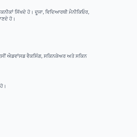
਼ ਤਕਨੀਕਾਂ ਸਿੱਖਦੇ ਹੋ। ਦੂਜਾ, ਵਿਦਿਆਰਥੀ ਮੈਨੀਕਿਓਰ,
ਾਣਦੇ ਹੋ।
ਤੁਸੀਂ ਐਡਵਾਂਸਡ ਵੈਕਸਿੰਗ, ਸਕਿਨਕੇਅਰ ਅਤੇ ਸਕਿਨ
 ਹੋ।