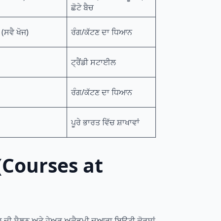
ਛੋਟੇ ਬੈਚ
(ਸਵੈ ਖੋਜ)
ਰੰਗ/ਕੱਟਣ ਦਾ ਧਿਆਨ
ਟ੍ਰੈਂਡੀ ਸਟਾਈਲ
ਰੰਗ/ਕੱਟਣ ਦਾ ਧਿਆਨ
ਪੂਰੇ ਭਾਰਤ ਵਿੱਚ ਸ਼ਾਖਾਵਾਂ
 (Courses at
ਿਲ ਦੀ ਸੈਲੂਨ ਅਤੇ ਹੇਅਰ ਅਕੈਡਮੀ ਦੁਆਰਾ ਬਿਊਟੀ ਕੋਰਸਾਂ