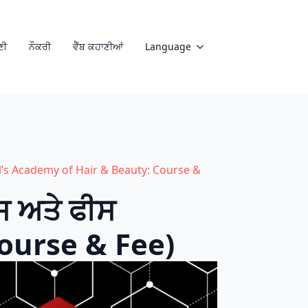
ਣੀ
ਨੌਕਰੀ
ਵੈੱਬ ਕਹਾਣੀਆਂ
Language
il’s Academy of Hair & Beauty: Course &
ਸ ਅਤੇ ਫੀਸ
ourse & Fee)