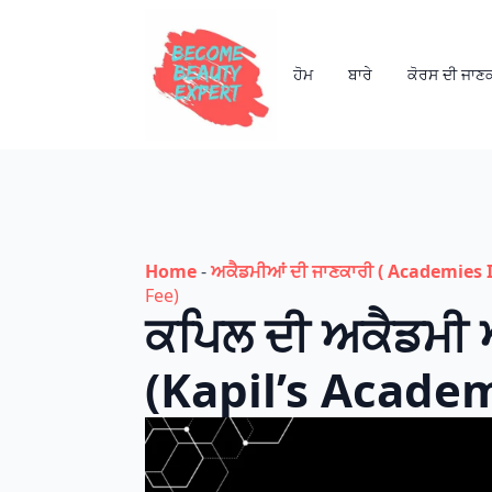
ਹੋਮ
ਬਾਰੇ
ਕੋਰਸ ਦੀ ਜਾਣ
Home
-
ਅਕੈਡਮੀਆਂ ਦੀ ਜਾਣਕਾਰੀ ( Academies I
Fee)
ਕਪਿਲ ਦੀ ਅਕੈਡਮੀ 
(Kapil’s Acade