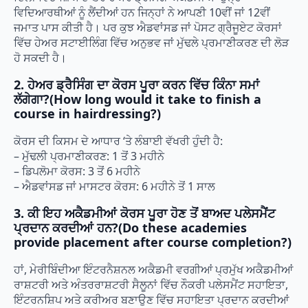
ਵਿਦਿਆਰਥੀਆਂ ਨੂੰ ਲੈਂਦੀਆਂ ਹਨ ਜਿਨ੍ਹਾਂ ਨੇ ਆਪਣੀ 10ਵੀਂ ਜਾਂ 12ਵੀਂ
ਜਮਾਤ ਪਾਸ ਕੀਤੀ ਹੈ। ਪਰ ਕੁਝ ਐਡਵਾਂਸਡ ਜਾਂ ਪੋਸਟ ਗ੍ਰੈਜੂਏਟ ਕੋਰਸਾਂ
ਵਿੱਚ ਹੇਅਰ ਸਟਾਈਲਿੰਗ ਵਿੱਚ ਅਨੁਭਵ ਜਾਂ ਮੁੱਢਲੇ ਪ੍ਰਮਾਣੀਕਰਣ ਦੀ ਲੋੜ
ਹੋ ਸਕਦੀ ਹੈ।
2. ਹੇਅਰ ਡ੍ਰੈਸਿੰਗ ਦਾ ਕੋਰਸ ਪੂਰਾ ਕਰਨ ਵਿੱਚ ਕਿੰਨਾ ਸਮਾਂ
ਲੱਗੇਗਾ?(How long would it take to finish a
course in hairdressing?)
ਕੋਰਸ ਦੀ ਕਿਸਮ ਦੇ ਆਧਾਰ ‘ਤੇ ਲੰਬਾਈ ਵੱਖਰੀ ਹੁੰਦੀ ਹੈ:
– ਮੁੱਢਲੀ ਪ੍ਰਮਾਣੀਕਰਣ: 1 ਤੋਂ 3 ਮਹੀਨੇ
– ਡਿਪਲੋਮਾ ਕੋਰਸ: 3 ਤੋਂ 6 ਮਹੀਨੇ
– ਐਡਵਾਂਸਡ ਜਾਂ ਮਾਸਟਰ ਕੋਰਸ: 6 ਮਹੀਨੇ ਤੋਂ 1 ਸਾਲ
3. ਕੀ ਇਹ ਅਕੈਡਮੀਆਂ ਕੋਰਸ ਪੂਰਾ ਹੋਣ ਤੋਂ ਬਾਅਦ ਪਲੇਸਮੈਂਟ
ਪ੍ਰਦਾਨ ਕਰਦੀਆਂ ਹਨ?(Do these academies
provide placement after course completion?)
ਹਾਂ, ਮੇਰੀਬਿੰਦੀਆ ਇੰਟਰਨੈਸ਼ਨਲ ਅਕੈਡਮੀ ਵਰਗੀਆਂ ਪ੍ਰਮੁੱਖ ਅਕੈਡਮੀਆਂ
ਰਾਸ਼ਟਰੀ ਅਤੇ ਅੰਤਰਰਾਸ਼ਟਰੀ ਸੈਲੂਨਾਂ ਵਿੱਚ ਨੌਕਰੀ ਪਲੇਸਮੈਂਟ ਸਹਾਇਤਾ,
ਇੰਟਰਨਸ਼ਿਪ ਅਤੇ ਕਰੀਅਰ ਬਣਾਉਣ ਵਿੱਚ ਸਹਾਇਤਾ ਪ੍ਰਦਾਨ ਕਰਦੀਆਂ