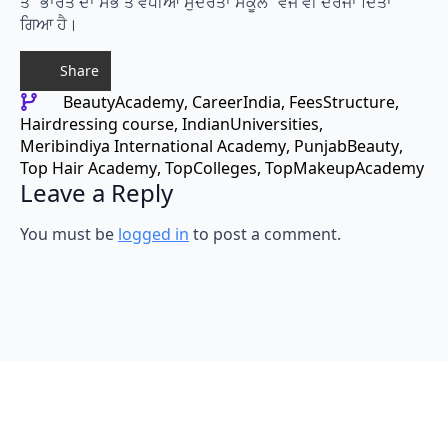
ਤੋਂ “ਭਾਰਤ ਦਾ ਸਭ ਤੋਂ ਵਧੀਆ ਸੁੰਦਰਤਾ ਸਕੂਲ” ਵਜੋਂ ਵੀ ਦਰਜਾ ਦਿੱਤਾ
ਗਿਆ ਹੈ।
Share
BeautyAcademy
CareerIndia
FeesStructure
Hairdressing course
IndianUniversities
Meribindiya International Academy
PunjabBeauty
Top Hair Academy
TopColleges
TopMakeupAcademy
Leave a Reply
You must be
logged in
to post a comment.