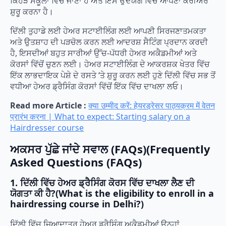
ਕਿਹੜੇ ਸਕੂਲਾਂ ਵਿੱਚ ਜਾਣਾ ਹੈ ਅਤੇ ਇਸ ਉਦਯੋਗ ਵਿੱਚ ਆਪਣਾ ਕਰੀਅਰ
ਸ਼ੁਰੂ ਕਰਨਾ ਹੈ।
ਦਿੱਲੀ ਤੁਹਾਡੇ ਲਈ ਹੇਅਰ ਸਟਾਈਲਿੰਗ ਲਈ ਆਪਣੀ ਸਿਰਜਣਾਤਮਕਤਾ
ਅਤੇ ਉਤਸ਼ਾਹ ਦੀ ਪੜਚੋਲ ਕਰਨ ਲਈ ਆਦਰਸ਼ ਸੈਟਿੰਗ ਪ੍ਰਦਾਨ ਕਰਦੀ
ਹੈ, ਇਸਦੀਆਂ ਬਹੁਤ ਸਾਰੀਆਂ ਉੱਚ-ਪੱਧਰੀ ਹੇਅਰ ਅਕੈਡਮੀਆਂ ਅਤੇ
ਕੋਰਸਾਂ ਵਿੱਚੋਂ ਚੁਣਨ ਲਈ। ਹੇਅਰ ਸਟਾਈਲਿੰਗ ਦੇ ਆਕਰਸ਼ਕ ਖੇਤਰ ਵਿੱਚ
ਇੱਕ ਲਾਭਦਾਇਕ ਪੇਸ਼ੇ ਦੇ ਰਸਤੇ ‘ਤੇ ਸ਼ੁਰੂ ਕਰਨ ਲਈ ਹੁਣੇ ਦਿੱਲੀ ਵਿੱਚ ਸਭ ਤੋਂ
ਵਧੀਆ ਹੇਅਰ ਡ੍ਰੈਸਿੰਗ ਕੋਰਸਾਂ ਵਿੱਚੋਂ ਇੱਕ ਵਿੱਚ ਦਾਖਲਾ ਲਓ।
Read more Article :
क्या उम्मीद करें: हेयरड्रेसर पाठ्यक्रम में वेतन
प्रारंभ करना | What to expect: Starting salary on a
Hairdresser course
ਅਕਸਰ ਪੁੱਛੇ ਜਾਂਦੇ ਸਵਾਲ (FAQs)(Frequently
Asked Questions (FAQs)
1. ਦਿੱਲੀ ਵਿੱਚ ਹੇਅਰ ਡ੍ਰੈਸਿੰਗ ਕੋਰਸ ਵਿੱਚ ਦਾਖਲਾ ਲੈਣ ਦੀ
ਯੋਗਤਾ ਕੀ ਹੈ?(What is the eligibility to enroll in a
hairdressing course in Delhi?)
ਦਿੱਲੀ ਵਿੱਚ ਜ਼ਿਆਦਾਤਰ ਹੇਅਰ ਡ੍ਰੈਸਿੰਗ ਅਕੈਡਮੀਆਂ ਉਨ੍ਹਾਂ