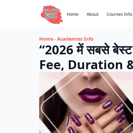
Home
About
Courses Info
Home
-
Academies Info
“2026 में सबसे 
Fee, Duration &