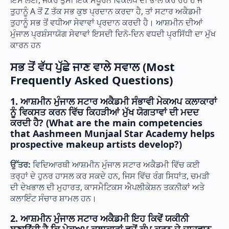
ਇਸ ਲਈ, ਜੇਕਰ ਤੁਸੀਂ ਇੱਕ ਸੰਪੂਰਨ ਵਿਕਲਪ ਦੀ ਭਾਲ ਕਰ ਰਹੇ ਹੋ ਜੋ
ਤੁਹਾਨੂੰ A ਤੋਂ Z ਤੱਕ ਸਭ ਕੁਝ ਪ੍ਰਦਾਨ ਕਰਦਾ ਹੈ, ਤਾਂ ਸਟਾਰ ਅਕੈਡਮੀ
ਤੁਹਾਨੂੰ ਸਭ ਤੋਂ ਵਧੀਆ ਸੇਵਾਵਾਂ ਪ੍ਰਦਾਨ ਕਰਦੀ ਹੈ। ਆਸ਼ਮੀਨ ਦੀਆਂ
ਮੁੰਜਾਲ ਪ੍ਰਸ਼ੰਸਾਯੋਗ ਸੇਵਾਵਾਂ ਇਸਦੀ ਦਿਨੋ-ਦਿਨ ਵਧਦੀ ਪ੍ਰਸਿੱਧੀ ਦਾ ਮੁੱਖ
ਕਾਰਨ ਹਨ
ਸਭ ਤੋਂ ਵੱਧ ਪੁੱਛੇ ਜਾਣ ਵਾਲੇ ਸਵਾਲ (Most
Frequently Asked Questions)
1. ਆਸ਼ਮੀਨ ਮੁੰਜਾਲ ਸਟਾਰ ਅਕੈਡਮੀ ਸੰਭਾਵੀ ਮੇਕਅਪ ਕਲਾਕਾਰਾਂ
ਨੂੰ ਵਿਕਸਤ ਕਰਨ ਵਿੱਚ ਕਿਹੜੀਆਂ ਮੁੱਖ ਯੋਗਤਾਵਾਂ ਦੀ ਮਦਦ
ਕਰਦੀ ਹੈ? (What are the main competencies
that Aashmeen Munjaal Star Academy helps
prospective makeup artists develop?)
ਉੱਤਰ:
ਵਿਦਿਆਰਥੀ ਆਸ਼ਮੀਨ ਮੁੰਜਾਲ ਸਟਾਰ ਅਕੈਡਮੀ ਵਿੱਚ ਕਈ
ਤਰ੍ਹਾਂ ਦੇ ਹੁਨਰ ਹਾਸਲ ਕਰ ਸਕਦੇ ਹਨ, ਜਿਸ ਵਿੱਚ ਰੰਗ ਸਿਧਾਂਤ, ਚਮੜੀ
ਦੀ ਦੇਖਭਾਲ ਦੀ ਮੁਹਾਰਤ, ਕਾਸਮੈਟਿਕਸ ਐਪਲੀਕੇਸ਼ਨ ਤਕਨੀਕਾਂ ਅਤੇ
ਕਲਾਇੰਟ ਸੰਚਾਰ ਸ਼ਾਮਲ ਹਨ।
2. ਆਸ਼ਮੀਨ ਮੁੰਜਾਲ ਸਟਾਰ ਅਕੈਡਮੀ ਇਹ ਕਿਵੇਂ ਯਕੀਨੀ
ਬਣਾਉਂਦੀ ਹੈ ਕਿ ਮੇਕਅਪ ਕਲਾਕਾਰਾਂ ਵਜੋਂ ਕੰਮ ਕਰਨ ਦੇ ਚਾਹਵਾਨ