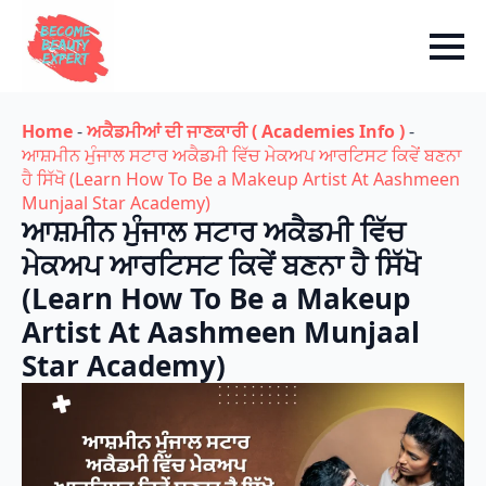
Home
-
ਅਕੈਡਮੀਆਂ ਦੀ ਜਾਣਕਾਰੀ ( Academies Info )
-
ਆਸ਼ਮੀਨ ਮੁੰਜਾਲ ਸਟਾਰ ਅਕੈਡਮੀ ਵਿੱਚ ਮੇਕਅਪ ਆਰਟਿਸਟ ਕਿਵੇਂ ਬਣਨਾ
ਹੈ ਸਿੱਖੋ (Learn How To Be a Makeup Artist At Aashmeen
Munjaal Star Academy)
ਆਸ਼ਮੀਨ ਮੁੰਜਾਲ ਸਟਾਰ ਅਕੈਡਮੀ ਵਿੱਚ
ਮੇਕਅਪ ਆਰਟਿਸਟ ਕਿਵੇਂ ਬਣਨਾ ਹੈ ਸਿੱਖੋ
(Learn How To Be a Makeup
Artist At Aashmeen Munjaal
Star Academy)