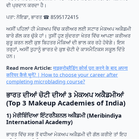
ਵੀ ਪ੍ਰਦਾਨ ਕਰਦਾ ਹੈ।
ਪਤਾ: ਨੋਇਡਾ, ਭਾਰਤ ☎ 8595172415
ਅਸੀਂ ਪਹਿਲਾਂ ਹੀ ਮੇਕਅਪ ਵਿੱਚ ਕਰੀਅਰ ਲਈ ਸਟਾਰ ਮੇਕਅਪ ਅਕੈਡਮੀ
ਬਾਰੇ ਗੱਲ ਕਰ ਚੁੱਕੇ ਹਾਂ। ਤੁਸੀਂ ਹੁਣ ਸੁੰਦਰਤਾ ਖੇਤਰ ਵਿੱਚ ਆਪਣਾ ਕਰੀਅਰ
ਸ਼ੁਰੂ ਕਰਨ ਲਈ ਕੁਝ ਬਿਹਤਰ ਮੌਕਿਆਂ ਦੀ ਭਾਲ ਕਰ ਰਹੇ ਹੋਵੋਗੇ। ਇਸ
ਤਰ੍ਹਾਂ, ਅਸੀਂ ਤੁਹਾਨੂੰ ਭਾਰਤ ਦੇ ਕੁਝ ਚੋਟੀ ਦੇ ਕਾਸਮੈਟਿਕਸ ਸਕੂਲ ਦਿੱਤੇ
ਹਨ।
Read more Article:
माइक्रोब्लैडिंग कोर्स पूरा करने के बाद अपना
करियर कैसे चुनें? | How to choose your career after
completing microblading course?
ਭਾਰਤ ਦੀਆਂ ਚੋਟੀ ਦੀਆਂ 3 ਮੇਕਅਪ ਅਕੈਡਮੀਆਂ
(Top 3 Makeup Academies of India)
1) ਮੇਰੀਬਿੰਦਿਆ ਇੰਟਰਨੈਸ਼ਨਲ ਅਕੈਡਮੀ (Meribindiya
International Academy)
ਭਾਰਤ ਵਿੱਚ ਸਭ ਤੋਂ ਵਧੀਆ ਮੇਕਅਪ ਅਕੈਡਮੀ ਦੀ ਗੱਲ ਕਰੀਏ ਤਾਂ ਇਹ