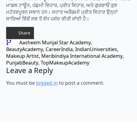
ਮਾਡਲ ਟਾਊਨ, ਪੱਛਮੀ ਵਿਹਾਰ, ਪ੍ਰੀਤ ਵਿਹਾਰ, ਅਤੇ ਗੁੜਗਾਓਂ ਕੁਝ
ਮਹੱਤਵਪੂਰਨ ਸਥਾਨ ਹਨ। ਸਟਾਰ ਅਕੈਡਮੀ ਪ੍ਰੀਤ ਵਿਹਾਰ ਉਨ੍ਹਾਂ
ਸਾਰਿਆਂ ਵਿੱਚੋਂ ਸਭ ਤੋਂ ਵੱਧ ਪਸੰਦ ਕੀਤੀ ਜਾਂਦੀ ਹੈ।
Share
Aasheem Munjal Star Academy
BeautyAcademy
CareerIndia
IndianUniversities
Makeup Artist
Meribindiya International Academy
PunjabBeauty
TopMakeupAcademy
Leave a Reply
You must be
logged in
to post a comment.