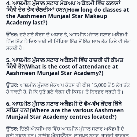
4. ਆਸ਼ਮੀਨ ਮੁੰਜਾਲ ਸਟਾਰ ਮੇਕਅਪ ਅਕੈਡਮੀ ਵਿੱਚ ਕਲਾਸਾਂ
ਕਿੰਨੀ ਦੇਰ ਤੱਕ ਚੱਲਦੀਆਂ ਹਨ?(How long do classes at
the Aashmeen Munjaal Star Makeup
Academy last?)
ਉੱਤਰ:
ਚੁਣੇ ਗਏ ਕੋਰਸ ਦੇ ਅਧਾਰ ਤੇ, ਆਸ਼ਮੀਨ ਮੁੰਜਾਲ ਸਟਾਰ ਅਕੈਡਮੀ
ਵਿੱਚ ਇੱਕ ਵਿਦਿਆਰਥੀ ਦੀ ਸਿੱਖਿਆ ਇੱਕ ਤੋਂ ਇੱਕ ਸਾਲ ਤੱਕ ਕਿਤੇ ਵੀ ਲੱਗ
ਸਕਦੀ ਹੈ।
5. ਆਸ਼ਮੀਨ ਮੁੰਜਾਲ ਸਟਾਰ ਅਕੈਡਮੀ ਵਿੱਚ ਹਾਜ਼ਰੀ ਦੀ ਕੀਮਤ
ਕਿੰਨੀ ਹੈ?(What is the cost of attendance at
Aashmeen Munjaal Star Academy?)
ਉੱਤਰ:
ਆਸ਼ਮੀਨ ਮੁੰਜਾਲ ਮੇਕਅਪ ਕੋਰਸ ਦੀ ਫੀਸ 15,000 ਤੋਂ 5 ਲੱਖ ਤੱਕ
ਹੋ ਸਕਦੀ ਹੈ, ਜੋ ਕਿ ਚੁਣੇ ਗਏ ਕੋਰਸ ਦੀ ਕਿਸਮ ‘ਤੇ ਨਿਰਭਰ ਕਰਦੀ ਹੈ।
6. ਆਸ਼ਮੀਨ ਮੁੰਜਾਲ ਸਟਾਰ ਅਕੈਡਮੀ ਦੇ ਵੱਖ-ਵੱਖ ਕੇਂਦਰ ਕਿੱਥੇ
ਸਥਿਤ ਹਨ?(Where are the various Aashmeen
Munjaal Star Academy centres located?)
ਉੱਤਰ:
ਦਿੱਲੀ ਐਨਸੀਆਰ ਵਿੱਚ ਆਸ਼ਮੀਨ ਮੁੰਜਾਲ ਸਟਾਰ ਅਕੈਡਮੀ ਦੇ
ਕਈ ਸਥਾਨ ਹਨ। ਸਾਊਥ ਐਕਸਟੈਂਸ਼ਨ, ਲਾਜਪਤ ਨਗਰ, ਰਾਜੌਰੀ ਗਾਰਡਨ,