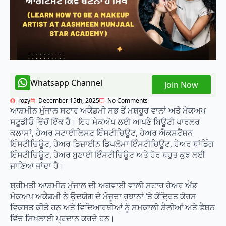
Whatsapp Channel
Join Now
rozy
December 15th, 2025
No Comments
ਆਸ਼ਮੀਨ ਮੁੰਜਾਲ ਸਟਾਰ ਅਕੈਡਮੀ ਸਭ ਤੋਂ ਮਸ਼ਹੂਰ ਵਾਲਾਂ ਅਤੇ ਮੇਕਅਪ
ਸਟੂਡੀਓ ਵਿੱਚੋਂ ਇੱਕ ਹੈ। ਇਹ ਮੇਕਅੱਪ ਲਈ ਆਪਣੇ ਬਿਊਟੀ ਪਾਰਲਰ
ਕਲਾਸਾਂ, ਹੇਅਰ ਸਟਾਈਲਿਸਟ ਇੰਸਟੀਚਿਊਟ, ਹੇਅਰ ਐਕਸਟੈਂਸ਼ਨ
ਇੰਸਟੀਚਿਊਟ, ਹੇਅਰ ਡਿਜ਼ਾਈਨ ਡਿਪਲੋਮਾ ਇੰਸਟੀਚਿਊਟ, ਹੇਅਰ ਬਾਂਡਿੰਗ
ਇੰਸਟੀਚਿਊਟ, ਹੇਅਰ ਬੁਣਾਈ ਇੰਸਟੀਚਿਊਟ ਅਤੇ ਹੋਰ ਬਹੁਤ ਕੁਝ ਲਈ
ਜਾਣਿਆ ਜਾਂਦਾ ਹੈ।
ਸ਼੍ਰੀਮਤੀ ਆਸ਼ਮੀਨ ਮੁੰਜਾਲ ਦੀ ਅਗਵਾਈ ਵਾਲੀ ਸਟਾਰ ਹੇਅਰ ਐਂਡ
ਮੇਕਅਪ ਅਕੈਡਮੀ ਨੇ ਉਦਯੋਗ ਦੇ ਮੌਜੂਦਾ ਰੁਝਾਨਾਂ ‘ਤੇ ਕੇਂਦ੍ਰਿਤ ਕੋਰਸ
ਵਿਕਸਤ ਕੀਤੇ ਹਨ ਅਤੇ ਵਿਦਿਆਰਥੀਆਂ ਨੂੰ ਸਮਕਾਲੀ ਸ਼ੈਲੀਆਂ ਅਤੇ ਫੈਸ਼ਨ
ਵਿੱਚ ਸਿਖਲਾਈ ਪ੍ਰਦਾਨ ਕਰਦੇ ਹਨ।