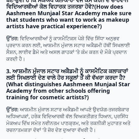
ਵਿਦਿਆਰਥੀਆਂ ਕੋਲ ਵਿਹਾਰਕ ਤਜਰਬਾ ਹੋਵੇ?(How does
Aashmeen Munjaal Star Academy make sure
that students who want to work as makeup
artists have practical experience?)
ਉੱਤਰ:
ਵਿਦਿਆਰਥੀਆਂ ਨੂੰ ਕਾਸਮੈਟਿਕਸ ਪੇਸ਼ੇ ਵਿੱਚ ਸਿੱਧਾ ਅਨੁਭਵ
ਪ੍ਰਦਾਨ ਕਰਨ ਲਈ, ਆਸ਼ਮੀਨ ਮੁੰਜਾਲ ਸਟਾਰ ਅਕੈਡਮੀ ਹੱਥੀਂ ਸਿਖਲਾਈ
ਸੈਸ਼ਨ, ਲਾਈਵ ਡੈਮੋ ਅਤੇ ਅਸਲ ਗਾਹਕਾਂ ‘ਤੇ ਕੰਮ ਕਰਨ ਦੇ ਮੌਕੇ ਪ੍ਰਦਾਨ
ਕਰਦੀ ਹੈ।
3. ਆਸ਼ਮੀਨ ਮੁੰਜਾਲ ਸਟਾਰ ਅਕੈਡਮੀ ਨੂੰ ਕਾਸਮੈਟਿਕ ਕਲਾਕਾਰਾਂ
ਲਈ ਸਿਖਲਾਈ ਦੇਣ ਵਾਲੇ ਹੋਰ ਸਕੂਲਾਂ ਤੋਂ ਕੀ ਵੱਖਰਾ ਕਰਦਾ ਹੈ?
(What distinguishes Aashmeen Munjaal Star
Academy from other schools offering
training for cosmetic artists?)
ਉੱਤਰ:
ਆਸ਼ਮੀਨ ਮੁੰਜਾਲ ਸਟਾਰ ਅਕੈਡਮੀ ਆਪਣੇ ਉਦਯੋਗ-ਤਜਰਬੇਕਾਰ
ਅਧਿਆਪਕਾਂ, ਹਰੇਕ ਵਿਦਿਆਰਥੀ ਵੱਲ ਵਿਅਕਤੀਗਤ ਧਿਆਨ, ਪ੍ਰਸਿੱਧ
ਮੇਕਅਪ ਦਿੱਖ ਸਮੇਤ ਨਵੀਨਤਮ ਪਾਠਕ੍ਰਮ, ਅਤੇ ਤਕਨੀਕੀ ਮੁਹਾਰਤ ਅਤੇ
ਰਚਨਾਤਮਕਤਾ ਦੋਵਾਂ ‘ਤੇ ਜ਼ੋਰ ਦੇਣ ਦੁਆਰਾ ਵੱਖਰੀ ਹੈ।