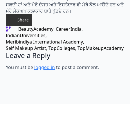
ਸਕਦੀ ਹਾਂ ਅਤੇ ਮੇਰੇ ਦੋਸਤ ਅਤੇ ਰਿਸ਼ਤੇਦਾਰ ਵੀ ਮੇਰੇ ਕੋਲ ਆਉਂਦੇ ਹਨ ਅਤੇ
ਮੇਰੇ ਮੇਕਅਪ ਕਲਾਕਾਰ ਬਾਰੇ ਪੁੱਛਦੇ ਹਨ।
Share
BeautyAcademy
CareerIndia
IndianUniversities
Meribindiya International Academy
Self Makeup Artist
TopColleges
TopMakeupAcademy
Leave a Reply
You must be
logged in
to post a comment.