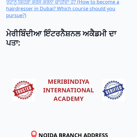
ਤੁਹਾਨੂੰ ਕਿਹੜਾ ਕੋਰਸ ਕਰਨਾ ਚਾਹੀਦਾ ਹੈ? (How to become a
hairdresser in Dubai? Which course should you
pursue?)
ਮੇਰੀਬਿੰਦੀਆ ਇੰਟਰਨੈਸ਼ਨਲ ਅਕੈਡਮੀ ਦਾ
ਪਤਾ:
MERIBINDIYA
INTERNATIONAL
ACADEMY
NOIDA BRANCH ADDRESS