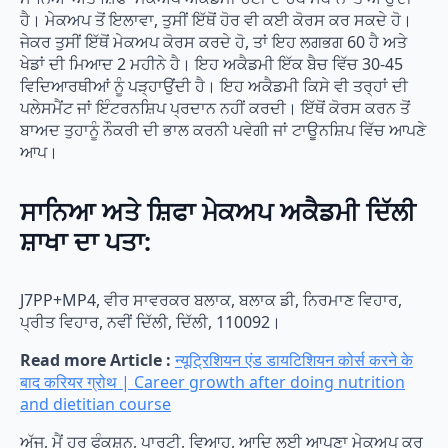
ਹੈ। ਮੇਕਅਪ ਤੋਂ ਇਲਾਵਾ, ਤੁਸੀਂ ਇੱਥੋਂ ਹੋਰ ਵੀ ਕਈ ਕੋਰਸ ਕਰ ਸਕਦੇ ਹੋ।
ਜੇਕਰ ਤੁਸੀਂ ਇੱਥੋਂ ਮੇਕਅਪ ਕੋਰਸ ਕਰਦੇ ਹੋ, ਤਾਂ ਇਹ ਲਗਭਗ 60 ਹੈ ਅਤੇ
ਖੇਡਾਂ ਦੀ ਮਿਆਦ 2 ਮਹੀਨੇ ਹੈ। ਇਹ ਅਕੈਡਮੀ ਇੱਕ ਬੈਚ ਵਿੱਚ 30-45
ਵਿਦਿਆਰਥੀਆਂ ਨੂੰ ਪੜ੍ਹਾਉਂਦੀ ਹੈ। ਇਹ ਅਕੈਡਮੀ ਕਿਸੇ ਵੀ ਤਰ੍ਹਾਂ ਦੀ
ਪਲੇਸਮੈਂਟ ਜਾਂ ਇੰਟਰਨਸ਼ਿਪ ਪ੍ਰਦਾਨ ਨਹੀਂ ਕਰਦੀ। ਇੱਥੋਂ ਕੋਰਸ ਕਰਨ ਤੋਂ
ਬਾਅਦ ਤੁਹਾਨੂੰ ਨੌਕਰੀ ਦੀ ਭਾਲ ਕਰਨੀ ਪਵੇਗੀ ਜਾਂ ਟਾਊਨਸ਼ਿਪ ਵਿੱਚ ਆਪਣੇ
ਆਪ।
ਸਾਨਿਆ ਅਤੇ ਸ਼ਿਫਾ ਮੇਕਅਪ ਅਕੈਡਮੀ ਦਿੱਲੀ
ਸ਼ਾਖਾ ਦਾ ਪਤਾ:
J7PP+MP4, ਵੀਰ ਸਾਵਰਕਰ ਬਲਾਕ, ਬਲਾਕ ਡੀ, ਨਿਰਮਾਣ ਵਿਹਾਰ,
ਪ੍ਰੀਤ ਵਿਹਾਰ, ਨਵੀਂ ਦਿੱਲੀ, ਦਿੱਲੀ, 110092।
Read more Article :
न्यूट्रिशियन एंड डायटिशियन कोर्स करने के
बाद करियर ग्रोथ | Career growth after doing nutrition
and dietitian course
ਅੱਜ, ਮੈਂ ਹਰ ਫੰਕਸ਼ਨ, ਪਾਰਟੀ, ਵਿਆਹ, ਆਦਿ ਲਈ ਆਪਣਾ ਮੇਕਅਪ ਕਰ