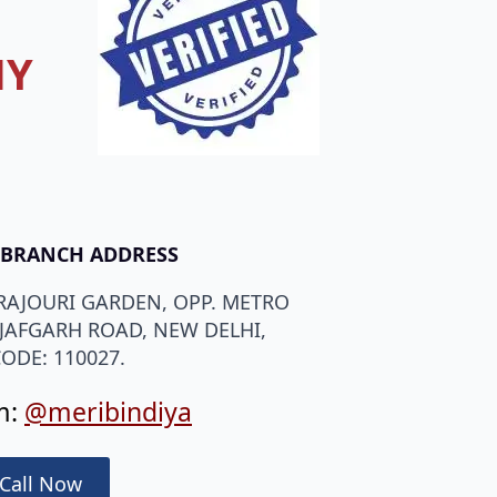
MY
 BRANCH ADDRESS
 RAJOURI GARDEN, OPP. METRO
AJAFGARH ROAD, NEW DELHI,
ODE: 110027.
m:
@meribindiya
Call Now