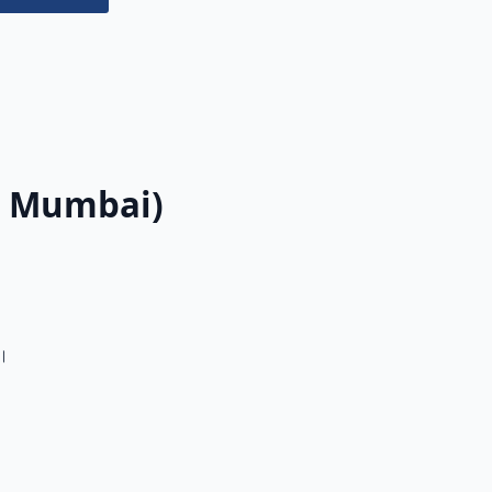
ra Mumbai)
ੈ।