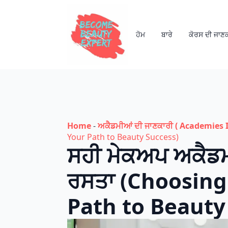
ਹੋਮ
ਬਾਰੇ
ਕੋਰਸ ਦੀ ਜਾਣ
Home
-
ਅਕੈਡਮੀਆਂ ਦੀ ਜਾਣਕਾਰੀ ( Academies I
Your Path to Beauty Success)
ਸਹੀ ਮੇਕਅਪ ਅਕੈਡਮੀ
ਰਸਤਾ (Choosin
Path to Beauty