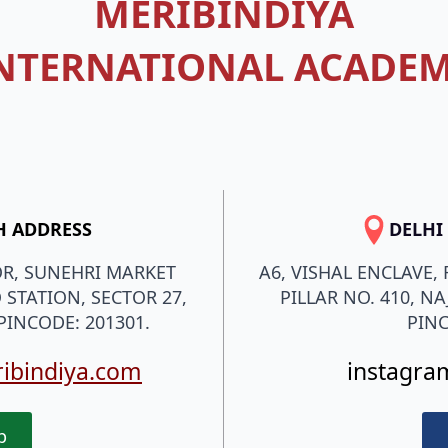
MERIBINDIYA
NTERNATIONAL ACADE
H ADDRESS
DELHI
OR, SUNEHRI MARKET
A6, VISHAL ENCLAVE,
 STATION, SECTOR 27,
PILLAR NO. 410, N
PINCODE: 201301.
PINC
ribindiya.com
instagra
p