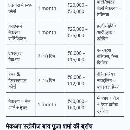
पार्टी/इवेंट/
एडवांस मेकअप
₹20,000 –
1 month
डेली मेकअप +
कोर्स
₹30,000
टेक्निक
ब्राइडल
हल्दी/मेहँदी/
₹25,000 –
मेकअप
1 month
शादी लुक +
₹35,000
सर्टिफिकेट
ड्रेपिंग
एयरब्रश
एयरब्रश
₹8,000 –
7–10 दिन
बेसिक्स, फेस
मेकअप
₹15,000
फिनिश
हेयर &
बेसिक हेयर
₹8,000 –
हेयरस्टाइल
7–15 दिन
स्टाइलिंग +
₹12,000
कोर्स
ब्राइडल हेयर
मेकअप + नेल
मेकअप + नेल
₹40,000 –
1 month
+ हेयर कॉम्बो
आर्ट + हेयर
₹60,000
ट्रेनिंग
मेकअप स्टोरीज बाय पूजा शर्मा की ब्रांच