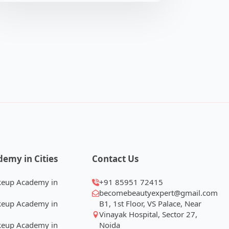
demy in Cities
Contact Us
keup Academy in
+91 85951 72415
becomebeautyexpert@gmail.com
keup Academy in
B1, 1st Floor, VS Palace, Near
Vinayak Hospital, Sector 27,
keup Academy in
Noida