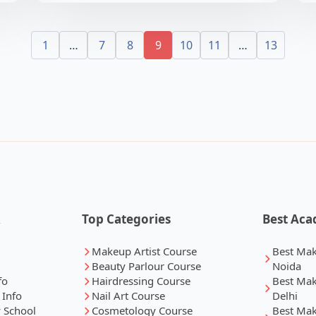
1
…
7
8
9
10
11
…
13
k
Top Categories
Best Aca
Makeup Artist Course
Best Ma
Beauty Parlour Course
Noida
fo
Hairdressing Course
Best Ma
 Info
Nail Art Course
Delhi
 School
Cosmetology Course
Best Ma