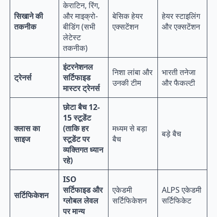
केराटिन, रिंग,
सिखाने की
और माइक्रो-
बेसिक हेयर
हेयर स्टाइलिंग
तकनीक
बीडिंग (सभी
एक्सटेंशन
और एक्सटेंशन
लेटेस्ट
तकनीक)
इंटरनेशनल
निशा लांबा और
भारती तनेजा
ट्रेनर्स
सर्टिफाइड
उनकी टीम
और फैकल्टी
मास्टर ट्रेनर्स
छोटा बैच 12-
15
स्टूडेंट
क्लास का
(ताकि हर
मध्यम से बड़ा
बड़े बैच
साइज
स्टूडेंट पर
बैच
व्यक्तिगत ध्यान
रहे)
ISO
सर्टिफाइड और
एकेडमी
ALPS एकेडमी
सर्टिफिकेशन
ग्लोबल लेवल
सर्टिफिकेशन
सर्टिफिकेट
पर मान्य