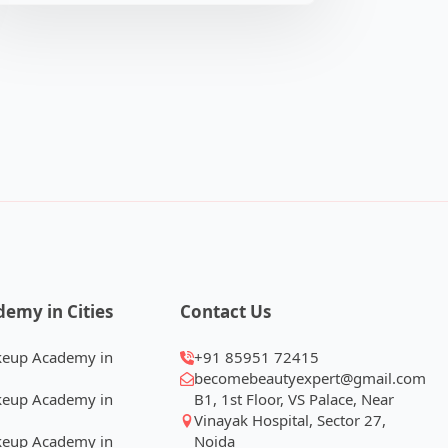
demy in Cities
Contact Us
keup Academy in
+91 85951 72415
becomebeautyexpert@gmail.com
keup Academy in
B1, 1st Floor, VS Palace, Near
Vinayak Hospital, Sector 27,
keup Academy in
Noida