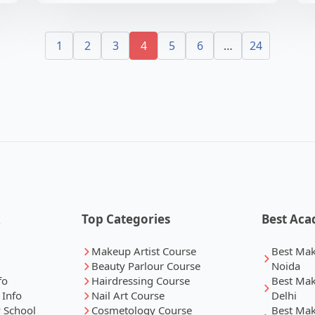
1
2
3
4
5
6
…
24
k
Top Categories
Best Aca
Makeup Artist Course
Best Ma
Beauty Parlour Course
Noida
fo
Hairdressing Course
Best Ma
 Info
Nail Art Course
Delhi
 School
Cosmetology Course
Best Ma